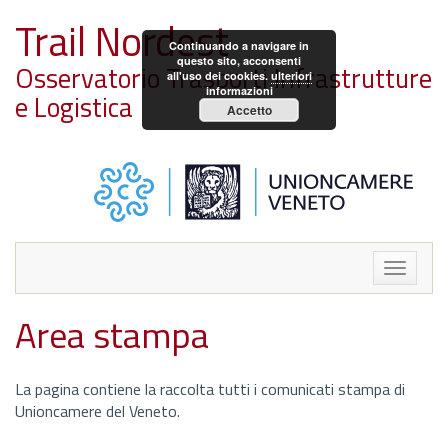
Trail Nordest
Continuando a navigare in
questo sito, acconsenti
Osservatorio Trasporti Infrastrutture
all'uso dei cookies.
ulteriori
informazioni
e Logistica
Accetto
Toggle
navigat
Area stampa
La pagina contiene la raccolta tutti i comunicati stampa di
Unioncamere del Veneto.