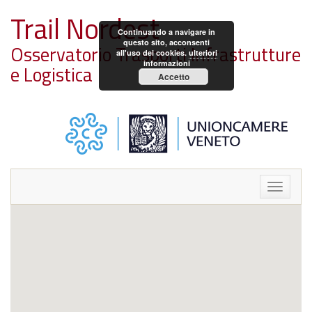
Trail Nordest
Continuando a navigare in
questo sito, acconsenti
Osservatorio Trasporti Infrastrutture
all'uso dei cookies.
ulteriori
informazioni
e Logistica
Accetto
Toggle
navigat